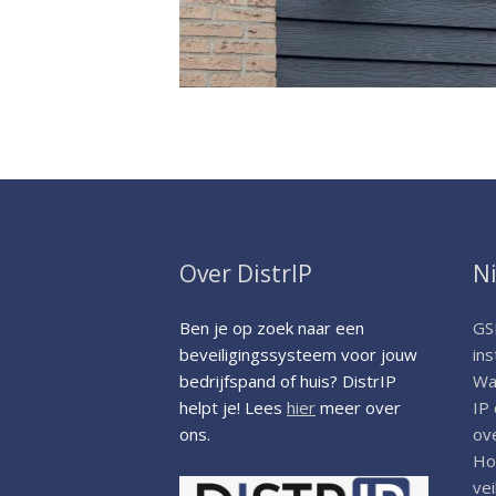
Over DistrIP
N
Ben je op zoek naar een
GS
beveiligingssysteem voor jouw
ins
bedrijfspand of huis? DistrIP
Wat
helpt je! Lees
hier
meer over
IP
ons.
ov
Ho
vei