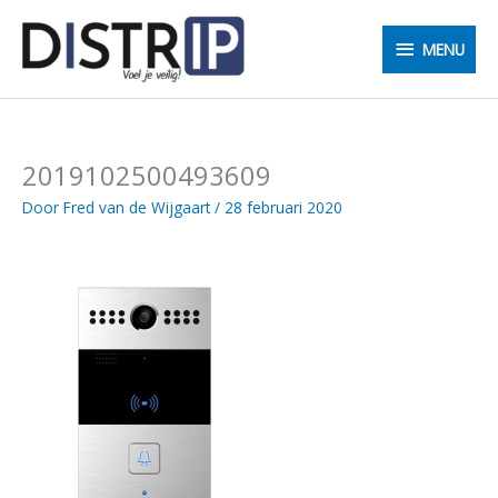
Ga
MENU
naar
MENU
de
inhoud
2019102500493609
Door
Fred van de Wijgaart
/
28 februari 2020