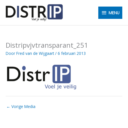
Ga
MENU
naar
MENU
de
inhoud
Distripvjvtransparant_251
Door
Fred van de Wijgaart
/
6 februari 2013
←
Vorige Media