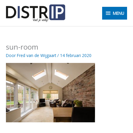
Ga
MENU
naar
MENU
de
inhoud
sun-room
Door
Fred van de Wijgaart
/
14 februari 2020