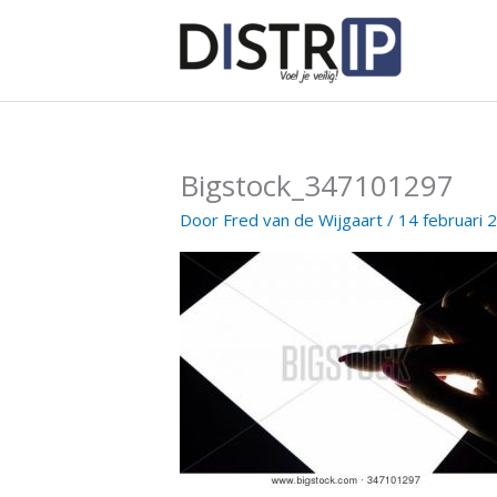
Ga
naar
de
inhoud
Bigstock_347101297
Door
Fred van de Wijgaart
/
14 februari 