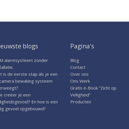
ieuwste blogs
Pagina's
M alarmsysteem zonder
Blog
tallatie.
Contact
 is de eerste stap als je een
Over ons
 camera bewaking systeem
Ons Werk
erweegt?
Gratis e-Book “Zicht op
e creëer je een
Veiligheid”
ligheidsgevoel? En hoe is een
Producten
ilig gevoel opgebouwd?