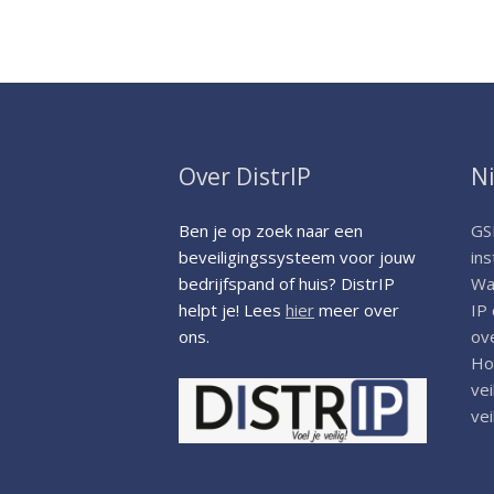
Over DistrIP
N
Ben je op zoek naar een
GS
beveiligingssysteem voor jouw
ins
bedrijfspand of huis? DistrIP
Wat
helpt je! Lees
hier
meer over
IP
ons.
ov
Ho
vei
ve