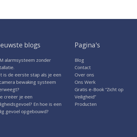
ieuwste blogs
Pagina's
M alarmsysteem zonder
Blog
tallatie.
Contact
 is de eerste stap als je een
Over ons
 camera bewaking systeem
Ons Werk
erweegt?
Gratis e-Book “Zicht op
e creëer je een
Veiligheid”
ligheidsgevoel? En hoe is een
Producten
ilig gevoel opgebouwd?