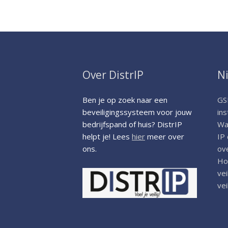
Over DistrIP
N
Ben je op zoek naar een
GS
beveiligingssysteem voor jouw
ins
bedrijfspand of huis? DistrIP
Wat
helpt je! Lees
hier
meer over
IP
ons.
ov
Ho
vei
ve