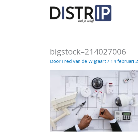
Ga
naar
de
inhoud
bigstock–214027006
Door
Fred van de Wijgaart
/
14 februari 