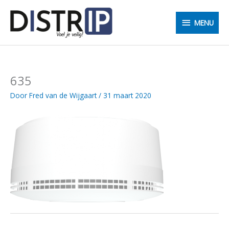
Ga
MENU
naar
MENU
de
inhoud
635
Door
Fred van de Wijgaart
/
31 maart 2020