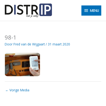
Ga
MENU
naar
MENU
de
inhoud
98-1
Door
Fred van de Wijgaart
/
31 maart 2020
←
Vorige Media